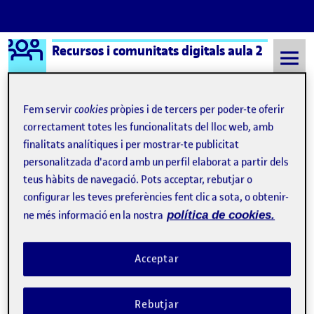
Logo Ágora
Recursos i comunitats digitals aula 2
Saltar al contingut
Fem servir
cookies
pròpies i de tercers per poder-te oferir
correctament totes les funcionalitats del lloc web, amb
Semestre 20211 - Aula 2
8 Setembre, 2021
finalitats analítiques i per mostrar-te publicitat
personalitzada d'acord amb un perfil elaborat a partir dels
8 Setembre, 2021
teus hàbits de navegació. Pots acceptar, rebutjar o
configurar les teves preferències fent clic a sota, o obtenir-
ne més informació en la nostra
política de cookies.
Acceptar
Rebutjar