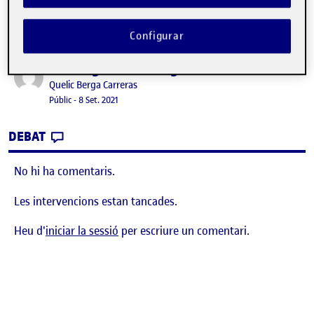
Configurar
Benvinguts i benvingudes!
Publicat per
Publicat per
Quelic Berga Carreras
Visibilitat:
Data de publicació
8 setembre, 2021 11:10 pm
Públic
-
8 Set. 2021
CONTRIBUTION
0
EL BENVINGUTS I BENVINGUDES!
DEBAT
No hi ha comentaris.
Les intervencions estan tancades.
Heu d'
iniciar la sessió
per escriure un comentari.